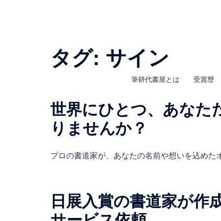
コ
ン
テ
ン
タグ:
サイン
ツ
へ
筆耕代書屋とは
受賞歴
ス
キ
世界にひとつ、あなた
ッ
プ
りませんか？
プロの書道家が、あなたの名前や想いを込めたオ 
日展入賞の書道家が作
サービス依頼