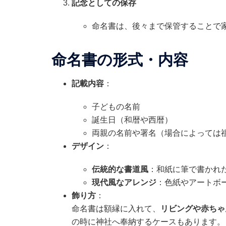
記念としての保存
命名書は、後々まで保管することで
命名書の形式・内容
記載内容
：
子どもの名前
誕生日（和暦や西暦）
両親の名前や署名（場合によっては
デザイン
：
伝統的な書道風
：和紙に筆で書かれ
現代風なアレンジ
：色紙やアートボ
飾り方
：
命名書は額縁に入れて、
リビングや赤ちゃ
の時に神社へ奉納するケースもあります。