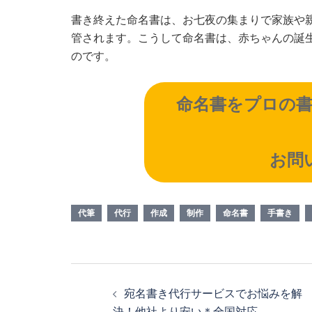
書き終えた命名書は、お七夜の集まりで家族や
管されます。こうして命名書は、赤ちゃんの誕
のです。
命名書をプロの
お問
代筆
代行
作成
制作
命名書
手書き
投
宛名書き代行サービスでお悩みを解
稿
決！他社より安い＊全国対応