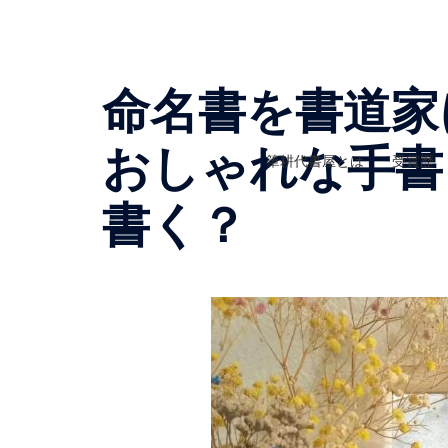
コ
ン
テ
ン
命名書を書道家
ツ
へ
おしゃれな手書
筆耕代書屋とは
受賞歴
ス
キ
書く？
ッ
プ