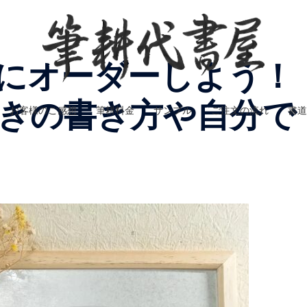
にオーダーしよう！
きの書き方や自分で
お客様のご感想
筆耕料金
サンプル
ご注文の流れ
書道