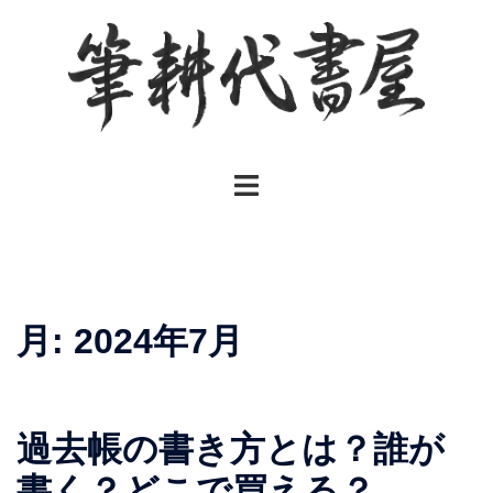
コ
ン
テ
ン
ツ
へ
ト
ス
グ
キ
ル
ッ
メ
プ
ニ
ュ
月:
2024年7月
ー
過去帳の書き方とは？誰が
書く？どこで買える？