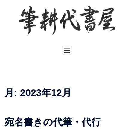
コ
ン
テ
ン
ツ
へ
ト
ス
グ
キ
ル
ッ
メ
プ
ニ
ュ
月:
2023年12月
ー
宛名書きの代筆・代行