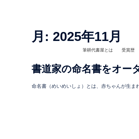
コ
ン
テ
ン
月:
2025年11月
ツ
へ
筆耕代書屋とは
受賞歴
ス
キ
書道家の命名書をオー
ッ
プ
命名書（めいめいしょ）とは、赤ちゃんが生まれ 