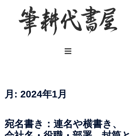
コ
ン
テ
ン
ツ
へ
ト
ス
グ
キ
ル
ッ
メ
プ
ニ
ュ
月:
2024年1月
ー
宛名書き：連名や横書き、
会社名・役職・部署、封筒と