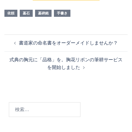
依頼
墓石
墓碑銘
手書き
投
書道家の命名書をオーダーメイドしませんか？
稿
ナ
式典の胸元に「品格」を。胸花リボンの筆耕サービス
ビ
を開始しました
ゲ
ー
シ
ョ
ン
検
索: