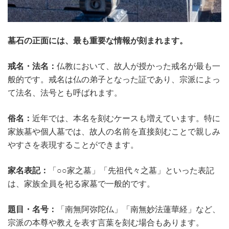
墓石の正面には、最も重要な情報が刻まれます。
戒名・法名：
仏教において、故人が授かった戒名が最も一
般的です。戒名は仏の弟子となった証であり、宗派によっ
て法名、法号とも呼ばれます。
俗名：
近年では、本名を刻むケースも増えています。特に
家族墓や個人墓では、故人の名前を直接刻むことで親しみ
やすさを表現することができます。
家名表記：
「○○家之墓」「先祖代々之墓」といった表記
は、家族全員を祀る家墓で一般的です。
題目・名号：
「南無阿弥陀仏」「南無妙法蓮華経」など、
宗派の本尊や教えを表す言葉を刻む場合もあります。