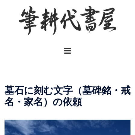
コ
ン
テ
ン
ツ
へ
ト
ス
グ
キ
ル
ッ
メ
プ
ニ
墓石に刻む文字（墓碑銘・戒
ュ
ー
名・家名）の依頼