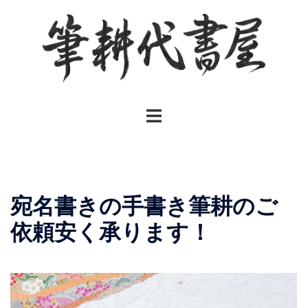
コ
ン
テ
ン
ツ
へ
ト
ス
グ
キ
ル
ッ
メ
プ
ニ
宛名書きの手書き筆耕のご
ュ
ー
依頼安く承ります！