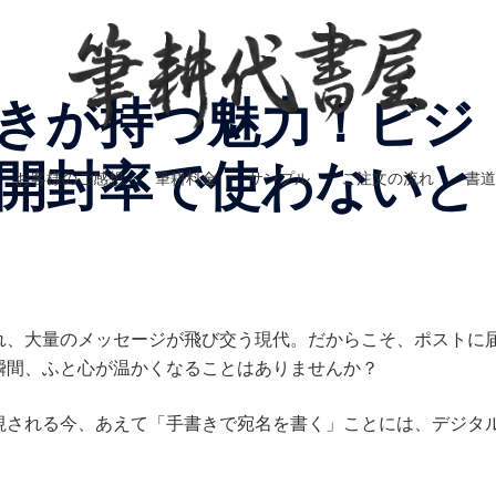
きが持つ魅力！ビジ
開封率で使わないと
お客様のご感想
筆耕料金
サンプル
ご注文の流れ
書道
れ、大量のメッセージが飛び交う現代。だからこそ、ポストに
瞬間、ふと心が温かくなることはありませんか？
視される今、あえて「手書きで宛名を書く」ことには、デジタ