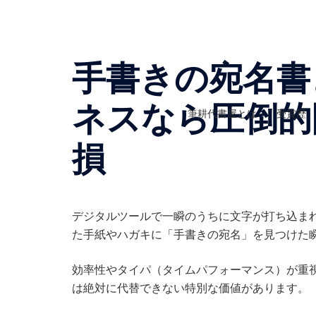
コ
ン
テ
ン
手書きの宛名書
ツ
へ
ネスなら圧倒的
筆耕代書屋とは
受賞歴
ス
キ
損
ッ
プ
デジタルツールで一瞬のうちに文字が打ち込ま
た手紙やハガキに「手書きの宛名」を見つけた
効率性やタイパ（タイムパフォーマンス）が重
は絶対に代替できない特別な価値があります。